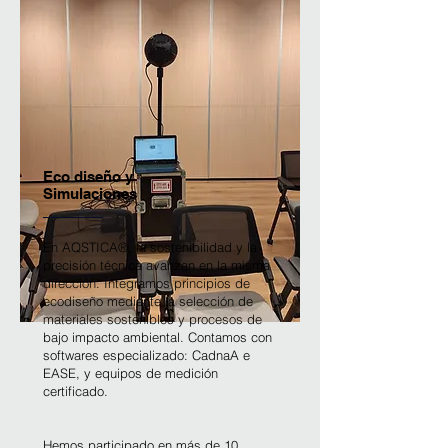
Eco diseño y
Simulaciones
En AQSTICA®, la sostenibilidad y la
precisión técnica avanzan en la misma
dirección. Integramos principios de
ecodiseño mediante la selección de
materiales sostenibles y procesos de
bajo impacto ambiental. Contamos con
softwares especializado: CadnaA e
EASE, y equipos de medición
certificado.
Hemos participado en más de 10